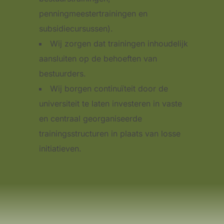
penningmeestertrainingen en
subsidiecursussen).
Wij zorgen dat trainingen inhoudelijk
aansluiten op de behoeften van
bestuurders.
Wij borgen continuïteit door de
universiteit te laten investeren in vaste
en centraal georganiseerde
trainingsstructuren in plaats van losse
initiatieven.