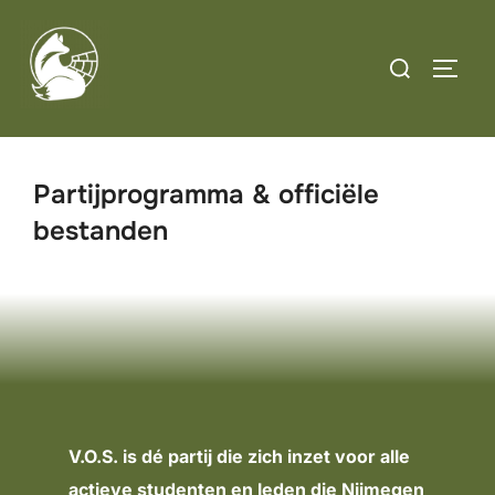
Skip
to
Search
TOGG
content
for:
Partijprogramma & officiële
bestanden
V.O.S. is dé partij die zich inzet voor alle
actieve studenten en leden die Nijmegen