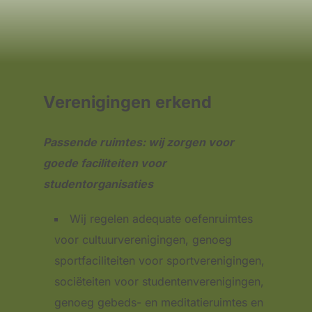
Verenigingen erkend
Passende ruimtes: wij zorgen voor
goede faciliteiten voor
studentorganisaties
Wij regelen adequate oefenruimtes
voor cultuurverenigingen, genoeg
sportfaciliteiten voor sportverenigingen,
sociëteiten voor studentenverenigingen,
genoeg gebeds- en meditatieruimtes en